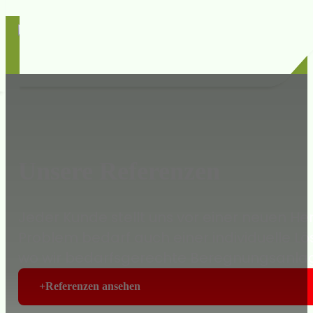
Unsere Referenzen
Jeder Kunde stellt uns vor einer neuen He
Problem bedarf auch einer individuelle L
wo wir bedarfsgerechte Beregnungsanlag
Referenzen ansehen