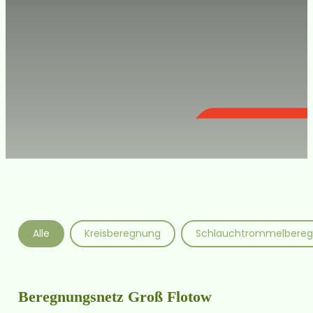
Referenzen Filter
Alle
Kreisberegnung
Schlauchtrommelbere
Beregnungsnetz Groß Flotow