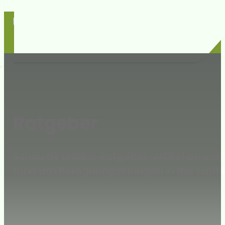
Ratgeber
Schau dir unsere Ratgeber-Artikel an und
rund um Beregnungsanlagen in der Landw