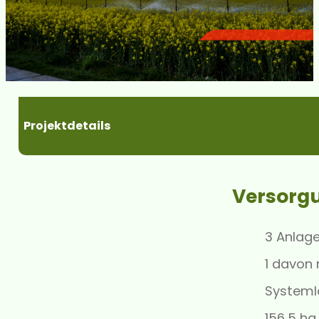
Projektdetails
Versorg
3 Anlag
1 davon
Systeml
156,5 ha