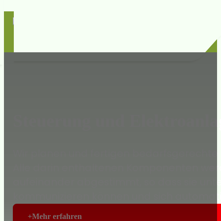
Steuerung und Elektroanla
Wir planen und fertigen bedarfsgerecht
Alle darin enthaltenen Komponenten werd
aufeinander abgestimmt, so dass sie unt
kommunizieren können und sich automatis
Mehr erfahren