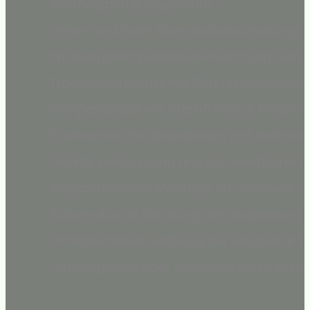
Rohrnetzbefüllungsmodus
Unter- und/oder Überdruckabschaltung
Wicklungstemperaturüberwachung zum Sc
Trockenlaufschutz mit Durchflussüberwa
Pumpenanlauf mit Stern/Dreieck Anlauf, 
Stufenloses Förderspektrum mit mehrer
Direkte Verknüpfung und automatische Z
Abgeschlossene Montage im Gebäude, im 
Automatische Befüllung der Saugleitun
Unterdrucküberwachung der Saugseite z
Druckregelung über Drahtlose Messung 