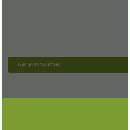
Von der Planung über die Montage bis hin zu
noch heute mit uns i
Jetzt Kontakt aufnehmen
+49 (0) 33 741 620 60