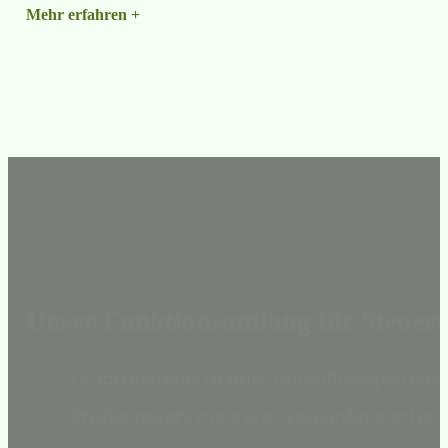
Mehr erfahren +
Unser Funktionsumfang für Steueru
Druckgesteuerte oder Durchflussgesteue
Profilauswahl mehrerer vorkonfigurierter P