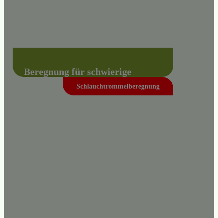
Beregnung für schwierige
Gelände
Schlauchtrommelberegnung
Um anspruchsvolle Gelände optimal mit
Wasser zu versorgen, entwickeln wir Ihnen
einen Einsatzplan bestehend aus Linear-,
Kreis- und Schlauchtrommelberegnung.
Mehr erfahren +