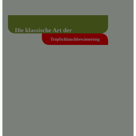
Die klassische Art der
Beregnung
Tropfschlauchbewässerung
Die Schlauchtrommelberegnung ermöglicht
einen flexiblen Einsatz auf allen Flächen und
ist die perfekte Ergänzung, um schwierige
Gelände optimal zu versorgen.
Mehr erfahren +