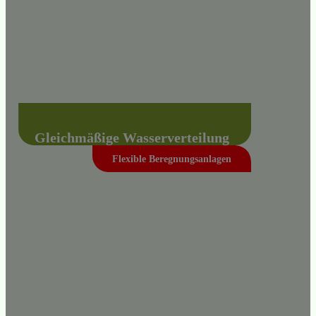
Gleichmäßige Wasser­verteilung
auch mit Wind
Flexible Beregnungsanlagen
Eine Kreisberegnungsanlage bietet eine
regelmäßige Wasserverteilung, die windfest
ist und somit deutlich Wasser spart.
Mehr erfahren +