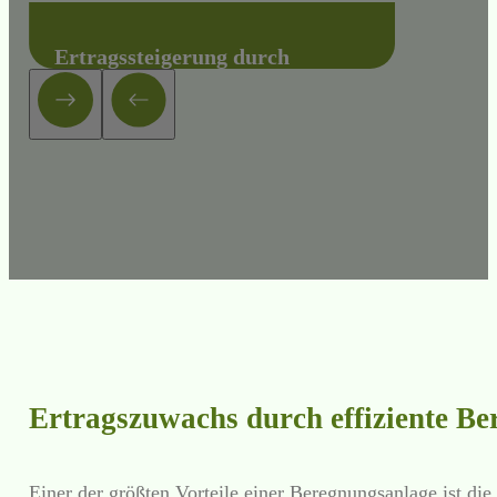
Ertragssteigerung durch
Schonung der Früchte
Die Tropfschlauchbewässerung ist ideal für
den Einsatz auf Kleinstflächen, z. B. für den
Anbau von Gurken, Erdbeeren, Hopfen oder
Bäumen.
Mehr erfahren +
Ertragszuwachs durch effiziente B
Einer der größten Vorteile einer Beregnungsanlage ist die