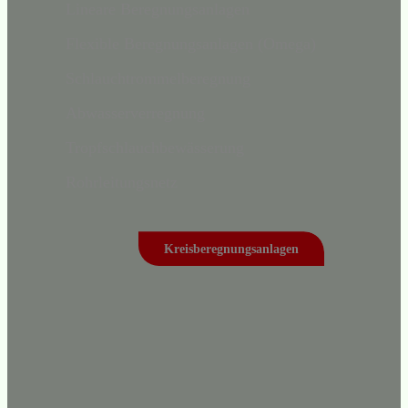
Lineare Beregnungsanlagen
Flexible Beregnungsanlagen (Omega)
Schlauchtrommelberegnung
Abwasserverregnung
Tropfschlauchbewässerung
Rohrleitungsnetz
Kreisberegnungsanlagen