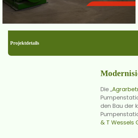
Projektdetails
Modernisi
Die „
Agrarbet
Pumpenstatio
den Bau der 
Pumpenstatio
& T Wessels 