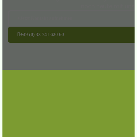
noch heute mit uns i
Jetzt Kontakt aufnehmen
+49 (0) 33 741 620 60