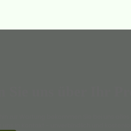
n Sie uns über Ihr Pr
hin zur Wartung bekommen Sie bei uns alles 
 uns in Kontakt - unverbindlich und kostenlo