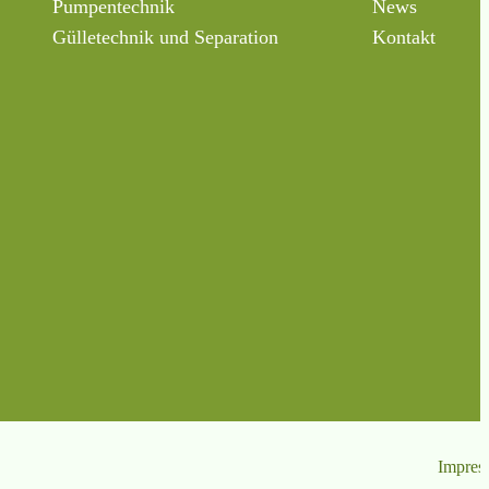
Pumpentechnik
News
Gülletechnik und Separation
Kontakt
Impres