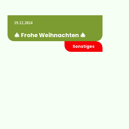
19.12.2024
🎄 Frohe Weihnachten 🎄
Sonstiges
Im Grunde sind es immer die Verbindungen
mit Menschen, die dem Leben seinen Wert
geben. ~Wilhelm von Humboldt~ Zum
Jahresende…
Mehr erfahren +