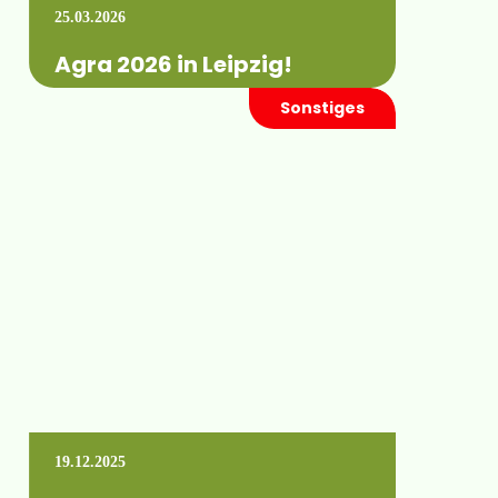
25.03.2026
Agra 2026 in Leipzig!
Sonstiges
Gemeinsam mit Raindancer sind wir
selbstverständlich auch wieder vor Ort
vertreten. Wann: vom 09. bis 12. April 2026
Wo: …
Mehr erfahren +
19.12.2025