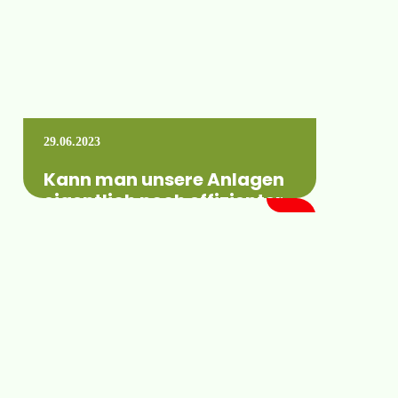
29.06.2023
Kann man unsere Anlagen
eigentlich noch effizienter
machen?
JA! Das geht tatsächlich! Zum Beispiel mit
einer Umrüstung der Regner an den Anlagen
auf Komet Precision Twister Regner
Beispielanlage:…
Mehr erfahren +