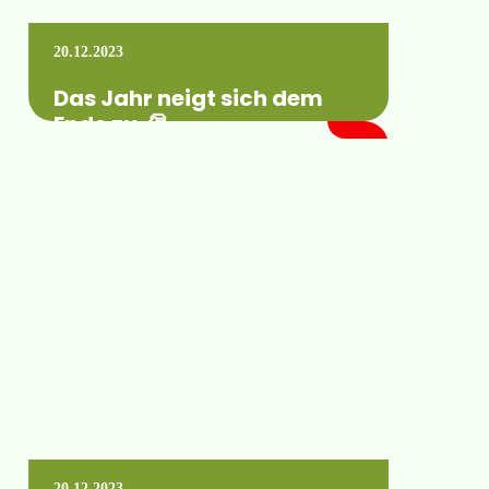
20.12.2023
Das Jahr neigt sich dem
Ende zu. 🎅
Und wir verabschieden uns in die
Weihnachtszeit... Dies wollen wir zum
Anlass nehmen, uns bei all unseren Kunden
und Partnern…
Mehr erfahren +
20.12.2023