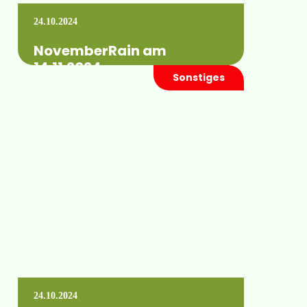
24.10.2024
NovemberRain am
14.11.2024
Sonstiges
Die Hausmesse der Regenmacher findet am
14. November 2024 statt. Merkt euch den
Termin vor!
Mehr erfahren +
24.10.2024