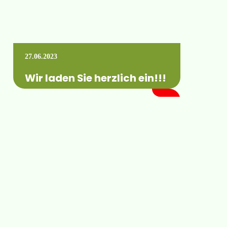
27.06.2023
Wir laden Sie herzlich ein!!!
Zum Feldbewässerungstag am 13.07.2023
von 13:00 bis 17:00 Uhr! Sie möchten
wissen, wie die Feldbewässerung noch
effizienter gestaltet werden kann?…
Mehr erfahren +