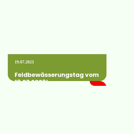
Mehr erfahren +
19.07.2023
Feldbewässerungstag vom
13.07.2023!
Die Präsentationen und Vorträge wurden
sehr gut angenommen. Viele Gäste aus dem
Bereich der Landwirtschaft waren
gekommen um sich über…
Mehr erfahren +