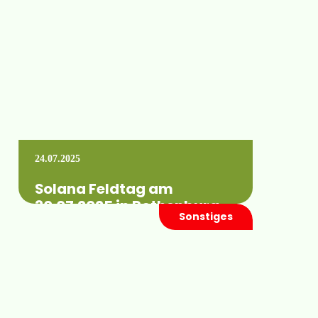
Leuna OT Schladebach(genaue Angaben
finden Sie in…
Mehr erfahren +
24.07.2025
Solana Feldtag am
30.07.2025 in Rothenburg
Sonstiges
Wann:Mittwoch, 30. Juli 2025 ab 11.00 Uhr
Wo:02929 Rothenburg/Oberlausitz(genaue
Angaben finden Sie in der Einladung)
Mehr erfahren +