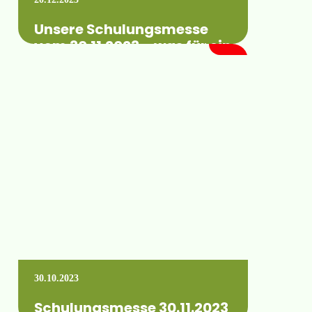
Unsere Schulungsmesse
vom 30.11.2023 – was für ein
toller Tag!
Viele unserer Kunden haben sich für unsere
diesjährige Schulungsmesse angemeldet und
konnten umfangreiches Rund um die
Technik, Anwendungen und auch…
Mehr erfahren +
30.10.2023
Schulungsmesse 30.11.2023