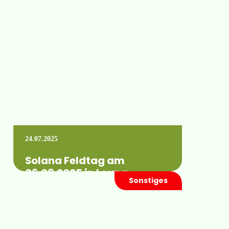
Die letzten Vorbereitungen sind
abgeschlossen. Dieses Jahr begrüßen wir Sie
wieder gemeinsam mit Raindancer und
Fasterholt an unserem Stand A-54…
Mehr erfahren +
24.07.2025
Solana Feldtag am
06.08.2025 in Leuna
Sonstiges
Wann:Mittwoch, 06. August 2025 von 10:00
bis 16:00 Uhr Wo:an der L184, 06237