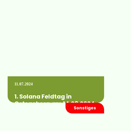
Wann: Mittwoch, 07. August 2024 von
09.00 bis 15.00 Uhr Wo: 06231 Bad
Dürrenberg (genaue Angaben finden Sie in
der…
Mehr erfahren +
11.07.2024
1. Solana Feldtag in
Ostsachsen am 14.08.2024
Sonstiges
Wann: Mittwoch, 14. August 2024 von
09.00 bis 14.00 Uhr Wo: 02929 Rothenburg