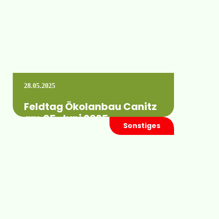
28.05.2025
Feldtag Ökolanbau Canitz
am 05. Juni 2025
Sonstiges
„In Trockenjahren ackern: mit knappen
Wasserressourcen wirtschaften und
Humuserhalt fördern“ Bei Vorträgen
von Prof. Dr. agr. Knut Schmidtke, HTW
Dresden, Frank…
Mehr erfahren +