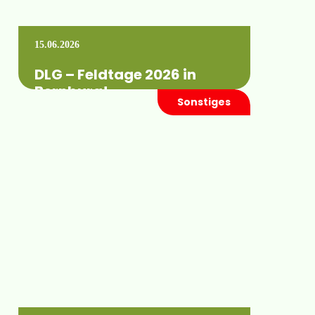
15.06.2026
DLG – Feldtage 2026 in
Bernburg!
Sonstiges
HYDRO-AIR ist in diesem Jahr auf den
DLG Feldtagen in Bernburg mit aktueller
Beregnungstechnik, Pumpentechnik und
unserem Knowhow vertreten. Wann: …
Mehr erfahren +