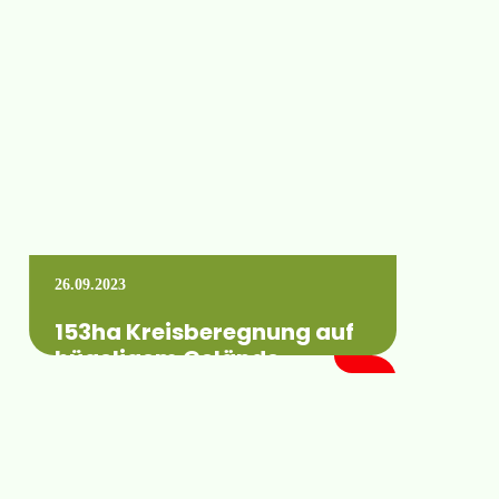
geplant haben wir vor kurzem erfolgreich
eine kleine Pumpenstation aufgebaut. 😎
Diese ist teilmobil,…
Mehr erfahren +
26.09.2023
153ha Kreisberegnung auf
hügeligem Gelände
Eine unserer größten Anlagen mit einer
Gesamtlänge von 685m! 15 Fahrwerke, 3
Brunnen, 210m³/h und das bei bis zu 20m…