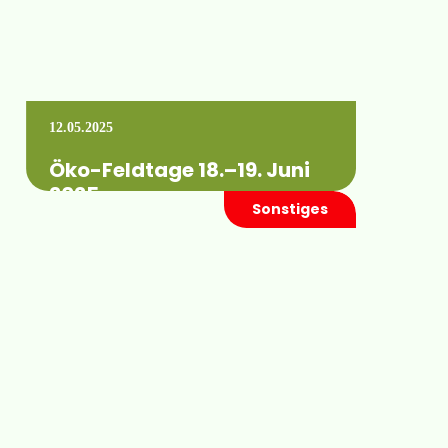
12.05.2025
Öko-Feldtage 18.–19. Juni
2025
Sonstiges
Dieses Jahr finden erstmalig die Öko-
Feldtage auf den Flächen des
Biolandbetriebes Wassergut Canitz in
Sachsen statt. Wir sind auch vor…
Mehr erfahren +