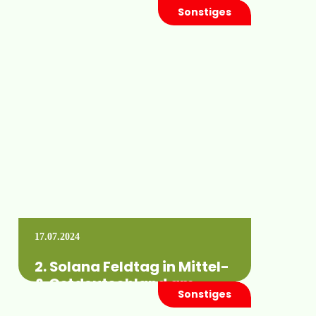
Sonstiges
Der Messeaufbau ist abgeschlossen. Dieses
Jahr begrüßen wir Sie gemeinsam mit
Raindancer und Beregnung Fasterholt an
unserem Stand A-54 und…
Mehr erfahren +
17.07.2024
2. Solana Feldtag in Mittel-
& Ostdeutschland am
Sonstiges
07.08.2024