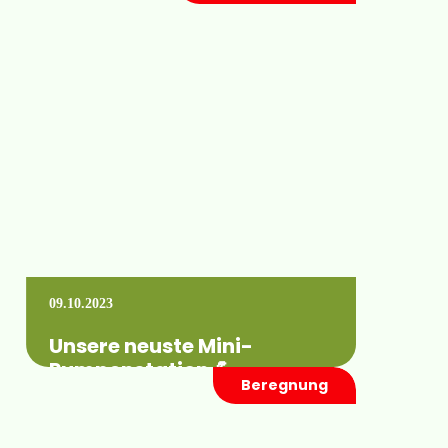
Wir sind dabei!!! Vom 12.11.2023 bis zum
18.11.2023 können Sie sich wieder gern
über unsere Kreisberegnungsanlagen,
Schlauchtrommeln, unseren Service uvm.…
Mehr erfahren +
09.10.2023
Unsere neuste Mini-
Pumpenstation 💪
Beregnung
Kundenspezifisch und bis ins kleinste Detail