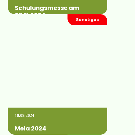
Schulungsmesse am
28.11.2024
Sonstiges
Am 28.11.2024 findet unsere diesjährige
Schulungsmesse statt. Merkt euch den
Termin vor! Wir werden wieder eine
Vielzahl von Fachvorträgen und…
Mehr erfahren +
10.09.2024
Mela 2024