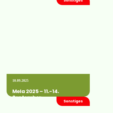
Sonstiges
Am 27.11.2025 fand unsere alljährliche
Schulungsmesse statt. Wie auch die letzten
Jahre wurden wieder eine Vielzahl von
Fachvorträgen und Schulungen…
Mehr erfahren +
10.09.2025
Mela 2025 – 11.-14.
September
Sonstiges