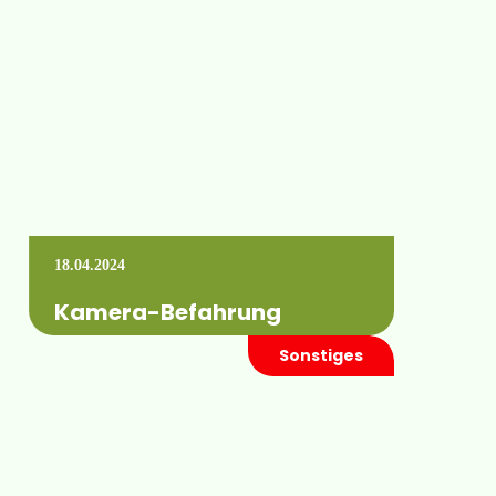
(genaue Angaben finden Sie in der
Einladung)…
Mehr erfahren +
18.04.2024
Kamera-Befahrung
Sonstiges
Fremden Schlag mit Brunnen gepachtet,
Dokumentation verloren gegangen oder ein
Brunnen „Marke Eigenbau“: das Wissen
über den Brunnenausbau ist die…