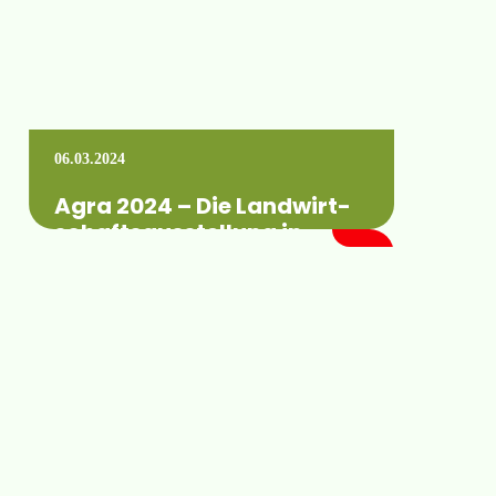
06.03.2024
Agra 2024 – Die Land­wirt­
schafts­ausstel­lung in
Mitteldeutschland
Selbstverständlich sind auch wir vor Ort
vertreten. Wann: vom 11. bis 14. April 2024
Stand: Freigelände 1 Stand A54 Wo:…
Mehr erfahren +