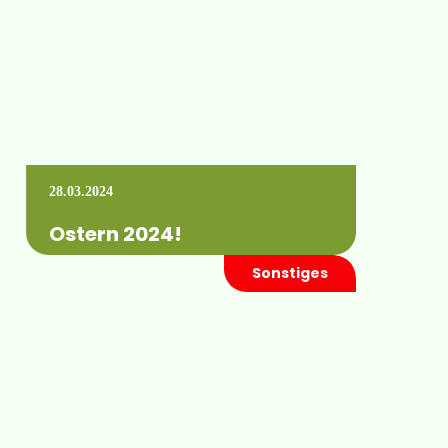
Mehr erfahren +
28.03.2024
Ostern 2024!
Sonstiges
Wir wünschen allen unseren Kunden und
Partnern frohe Ostern. Schöne
Frühlingsgrüße Euer HYDRO-AIR Team
Mehr erfahren +