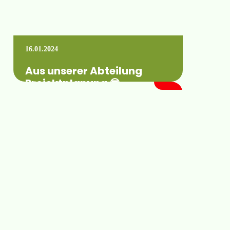
16.01.2024
Aus unserer Abteilung
Projektplanung 😎
Pumpstation in der Entwicklung 🤩🤗
Mehr erfahren +