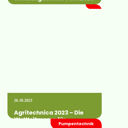
Auch in diesem Jahr bieten wir unseren
Kunden wieder verschiedene Vorträge und
Praxisschulungen an. Folgende Themen
werden Inhalt unserer Schulungsmessen…
Mehr erfahren +
26.10.2023
Agritechnica 2023 – Die
Weltleitmesse für
Pumpentechnik
Landtechnik