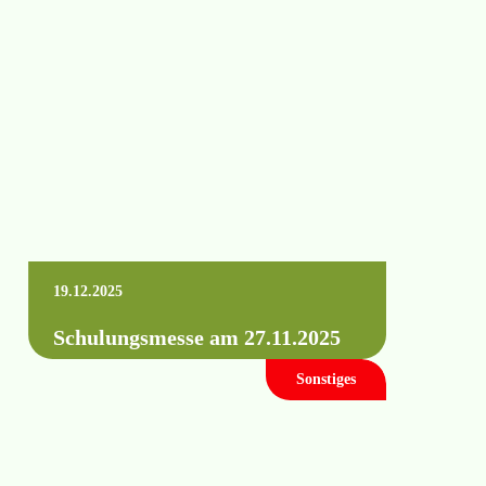
19.12.2025
Schulungsmesse am 27.11.2025
Sonstiges
Am 27.11.2025 fand unsere alljährliche
Schulungsmesse statt. Wie auch die letzten
Jahre wurden wieder eine Vielzahl von