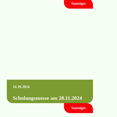
Sonstiges
Die Hausmesse der Regenmacher findet am
14. November 2024 statt. Merkt euch den
Termin vor!
Mehr erfahren +
24.10.2024
Schulungsmesse am 28.11.2024
Sonstiges
Am 28.11.2024 findet unsere diesjährige