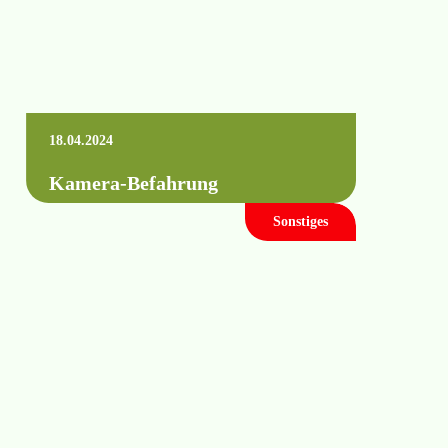
18.04.2024
Kamera-Befahrung
Sonstiges
Fremden Schlag mit Brunnen gepachtet,
Dokumentation verloren gegangen oder ein
Brunnen „Marke Eigenbau“: das Wissen
über den Brunnenausbau ist die…
Mehr erfahren +