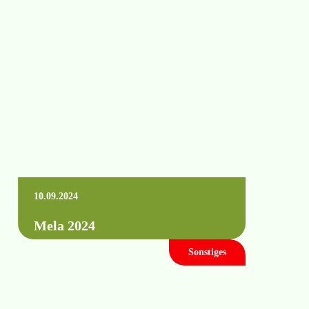
Schulungsmesse statt. Merkt euch den
Termin vor! Wir werden wieder eine
Vielzahl von Fachvorträgen und…
Mehr erfahren +
10.09.2024
Mela 2024
Sonstiges
Der Messeaufbau ist abgeschlossen. Dieses
Jahr begrüßen wir Sie gemeinsam mit
Raindancer und Beregnung Fasterholt an