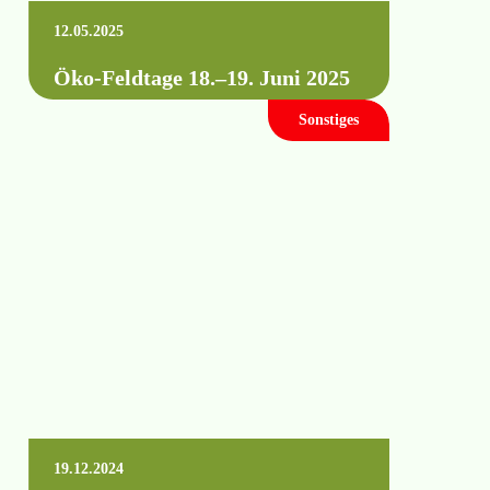
12.05.2025
Öko-Feldtage 18.–19. Juni 2025
Sonstiges
Dieses Jahr finden erstmalig die Öko-
Feldtage auf den Flächen des
Biolandbetriebes Wassergut Canitz in
Sachsen statt. Wir sind auch vor…
Mehr erfahren +
19.12.2024