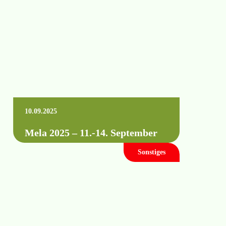
Fachvorträgen und Schulungen…
Mehr erfahren +
10.09.2025
Mela 2025 – 11.-14. September
Sonstiges
Die letzten Vorbereitungen sind
abgeschlossen. Dieses Jahr begrüßen wir Sie
wieder gemeinsam mit Raindancer und
Fasterholt an unserem Stand A-54…
Mehr erfahren +