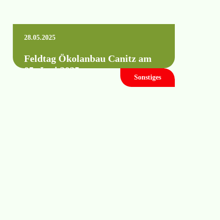
28.05.2025
Feldtag Ökolanbau Canitz am
05. Juni 2025
Sonstiges
„In Trockenjahren ackern: mit knappen
Wasserressourcen wirtschaften und
Humuserhalt fördern“ Bei Vorträgen
von Prof. Dr. agr. Knut Schmidtke, HTW
Dresden, Frank…
Mehr erfahren +