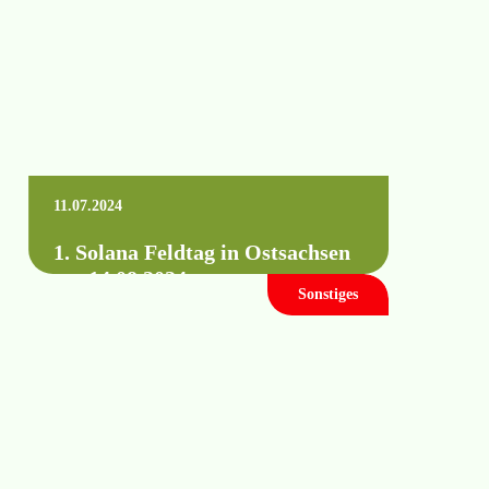
Mehr erfahren +
11.07.2024
1. Solana Feldtag in Ostsachsen
am 14.08.2024
Sonstiges
Wann: Mittwoch, 14. August 2024 von
09.00 bis 14.00 Uhr Wo: 02929 Rothenburg
(genaue Angaben finden Sie in der
Einladung)…
Mehr erfahren +