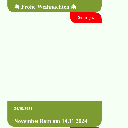
🎄 Frohe Weihnachten 🎄
Sonstiges
Im Grunde sind es immer die Verbindungen
mit Menschen, die dem Leben seinen Wert
geben. ~Wilhelm von Humboldt~ Zum
Jahresende…
Mehr erfahren +
24.10.2024
NovemberRain am 14.11.2024