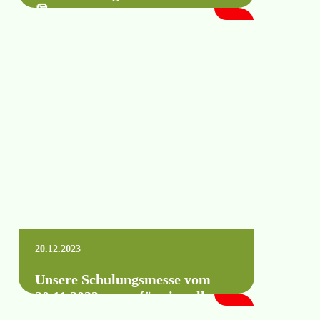
🎅
Und wir verabschieden uns in die
Weihnachtszeit... Dies wollen wir zum
Anlass nehmen, uns bei all unseren Kunden
und Partnern…
Mehr erfahren +
20.12.2023
Unsere Schulungsmesse vom
30.11.2023 – was für ein toller
Tag!