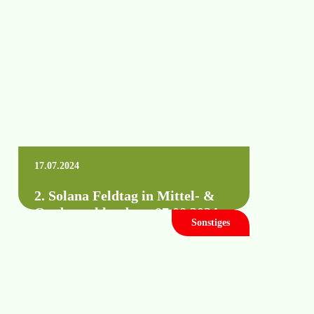
unserem Stand A-54 und…
Mehr erfahren +
17.07.2024
2. Solana Feldtag in Mittel- &
Ostdeutschland am 07.08.2024
Sonstiges
Wann: Mittwoch, 07. August 2024 von
09.00 bis 15.00 Uhr Wo: 06231 Bad
Dürrenberg (genaue Angaben finden Sie in
der…