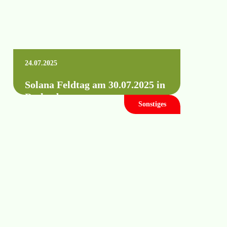
24.07.2025
Solana Feldtag am 30.07.2025 in
Rothenburg
Sonstiges
Wann:Mittwoch, 30. Juli 2025 ab 11.00 Uhr
Wo:02929 Rothenburg/Oberlausitz(genaue
Angaben finden Sie in der Einladung)
Mehr erfahren +