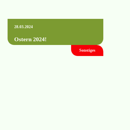
28.03.2024
Ostern 2024!
Sonstiges
Wir wünschen allen unseren Kunden und
Partnern frohe Ostern. Schöne
Frühlingsgrüße Euer HYDRO-AIR Team
Mehr erfahren +