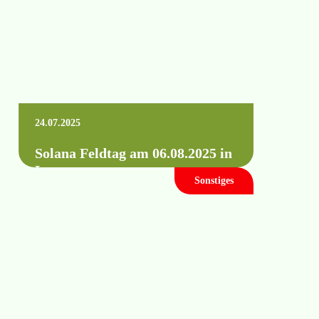
24.07.2025
Solana Feldtag am 06.08.2025 in
Leuna
Sonstiges
Wann:Mittwoch, 06. August 2025 von 10:00
bis 16:00 Uhr Wo:an der L184, 06237
Leuna OT Schladebach(genaue Angaben
finden Sie in…
Mehr erfahren +