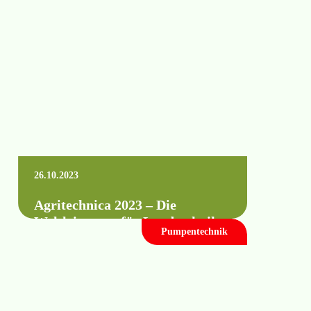
Praxisschulungen an. Folgende Themen
werden Inhalt unserer Schulungsmessen…
Mehr erfahren +
26.10.2023
Agritechnica 2023 – Die
Weltleitmesse für Landtechnik
Pumpentechnik
Wir sind dabei!!! Vom 12.11.2023 bis zum
18.11.2023 können Sie sich wieder gern
über unsere Kreisberegnungsanlagen,