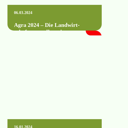
06.03.2024
Agra 2024 – Die Land­wirt­
schafts­ausstel­lung in
Mitteldeutschland
Selbstverständlich sind auch wir vor Ort
vertreten. Wann: vom 11. bis 14. April 2024
Stand: Freigelände 1 Stand A54 Wo:…
Mehr erfahren +
16.01.2024