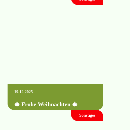
Gemeinsam mit Raindancer sind wir
selbstverständlich auch wieder vor Ort
vertreten. Wann: vom 09. bis 12. April 2026
Wo: …
Mehr erfahren +
19.12.2025
🎄 Frohe Weihnachten 🎄
Sonstiges
Mehr erfahren +