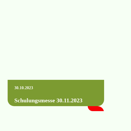
Viele unserer Kunden haben sich für unsere
diesjährige Schulungsmesse angemeldet und
konnten umfangreiches Rund um die
Technik, Anwendungen und auch…
Mehr erfahren +
30.10.2023
Schulungsmesse 30.11.2023
Auch in diesem Jahr bieten wir unseren
Kunden wieder verschiedene Vorträge und