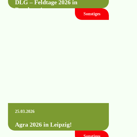
DLG – Feldtage 2026 in
Bernburg!
Sonstiges
HYDRO-AIR ist in diesem Jahr auf den
DLG Feldtagen in Bernburg mit aktueller
Beregnungstechnik, Pumpentechnik und
unserem Knowhow vertreten. Wann: …
Mehr erfahren +
25.03.2026
Agra 2026 in Leipzig!
Sonstiges