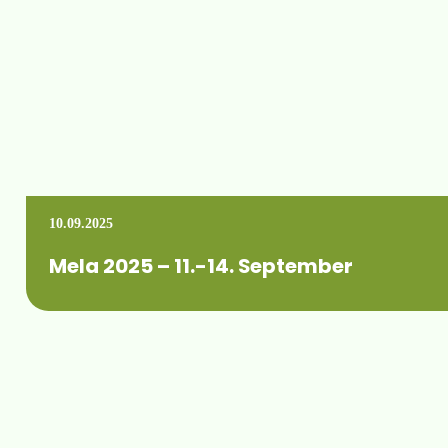
10.09.2025
Mela 2025 – 11.-14. September
Die letzten Vorbereitungen sind abgeschlossen. Dieses Jahr 
Mehr erfahren +