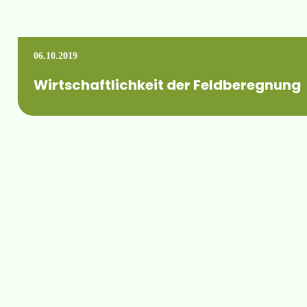
06.10.2019
Wirtschaftlichkeit der Feldberegnung
Für alle die sich aktuell mit der Wirtschaftlichkeit der Feld
Mehr erfahren +