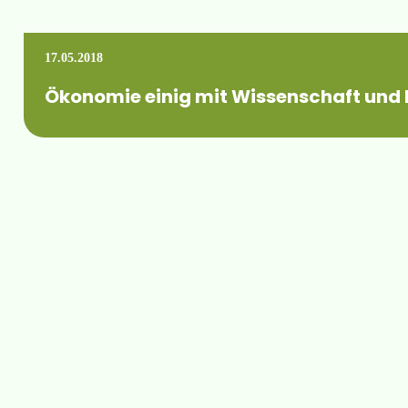
17.05.2018
Ökonomie einig mit Wissenschaft und
Gemeinsam mit Landwirten, Forschungsinstitut bringen wir die 
Mehr erfahren +