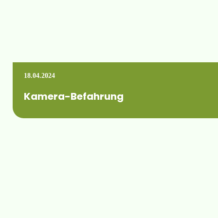
18.04.2024
Kamera-Befahrung
Fremden Schlag mit Brunnen gepachtet, Dokumentation verlor
Mehr erfahren +