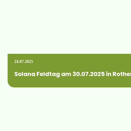
24.07.2025
Solana Feldtag am 30.07.2025 in Roth
Wann:Mittwoch, 30. Juli 2025 ab 11.00 Uhr Wo:02929 Rothenb
Mehr erfahren +