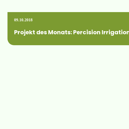
09.10.2018
Projekt des Monats: Percision Irrigatio
Wir freuen uns sehr, dass das Forschungsprojekt "Precision I
Mehr erfahren +