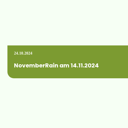
24.10.2024
NovemberRain am 14.11.2024
Die Hausmesse der Regenmacher findet am 14. November 2024 
Mehr erfahren +