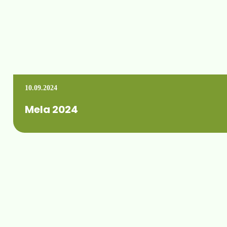
10.09.2024
Mela 2024
Der Messeaufbau ist abgeschlossen. Dieses Jahr begrüßen wi
Mehr erfahren +