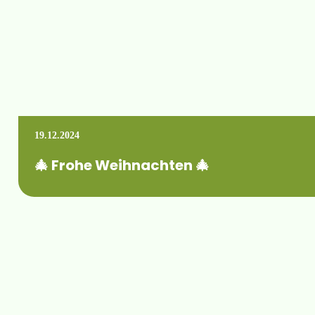
19.12.2024
🎄 Frohe Weihnachten 🎄
Im Grunde sind es immer die Verbindungen mit Menschen, d
Mehr erfahren +