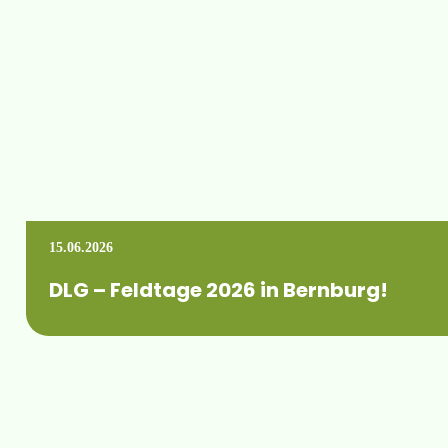
15.06.2026
DLG – Feldtage 2026 in Bernburg!
HYDRO-AIR ist in diesem Jahr auf den DLG Feldtagen in Be
Mehr erfahren +