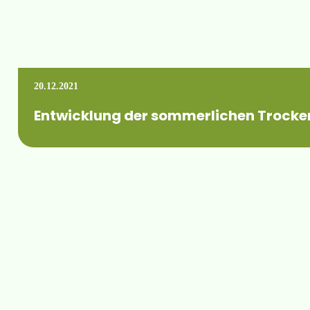
20.12.2021
Entwicklung der sommerlichen Trocke
Vom FBM gibt's wieder mal nen interessanten Beitrag zur Entw
Mehr erfahren +