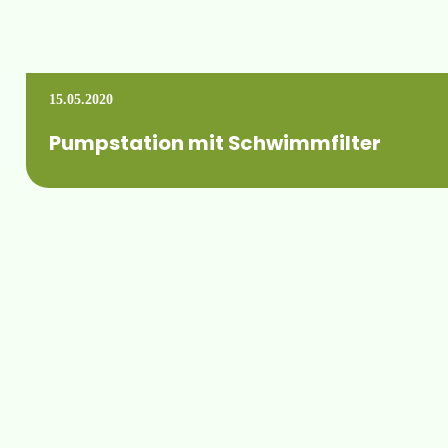
15.05.2020
Pumpstation mit Schwimmfilter
Gestern ging die Erweiterung einer bestehenden Pumpstation
Mehr erfahren +