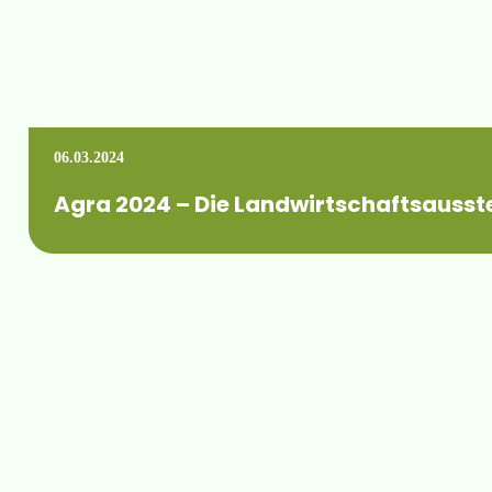
06.03.2024
Agra 2024 – Die Land­wirt­schafts­ausst
Selbstverständlich sind auch wir vor Ort vertreten. Wann: vom
Mehr erfahren +