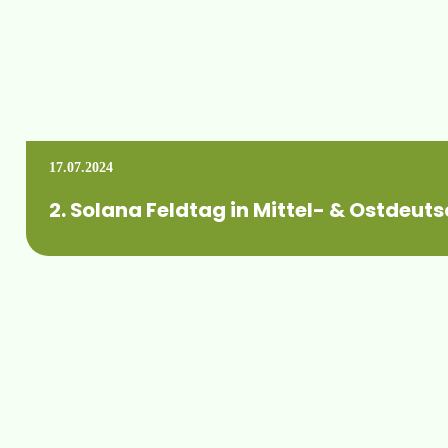
17.07.2024
2. Solana Feldtag in Mittel- & Ostdeu
Wann: Mittwoch, 07. August 2024 von 09.00 bis 15.00 Uhr W
Mehr erfahren +