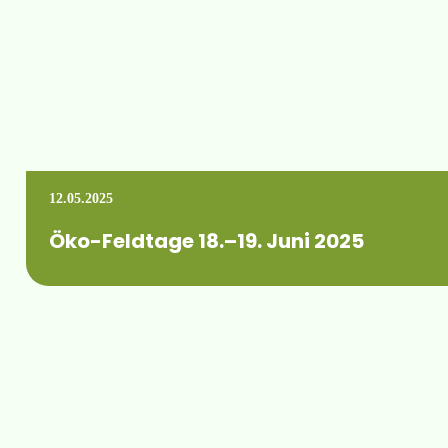
12.05.2025
Öko-Feldtage 18.–19. Juni 2025
Dieses Jahr finden erstmalig die Öko-Feldtage auf den Flächen
Mehr erfahren +