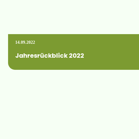
14.09.2022
Jahresrückblick 2022
Der FBM hat dieses Jahr wieder einen Jahresrückblick erstell
Mehr erfahren +