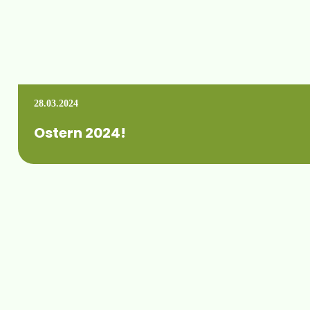
28.03.2024
Ostern 2024!
Wir wünschen allen unseren Kunden und Partnern frohe Ost
Mehr erfahren +