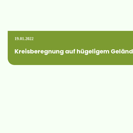
19.01.2022
Kreisberegnung auf hügeligem Gelän
Unseren Anlagen können übrigens bis 30% Verschränkung zwis
Mehr erfahren +