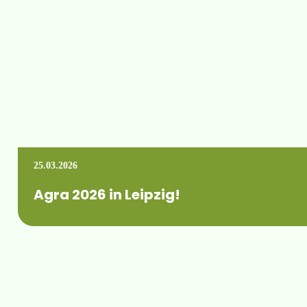
25.03.2026
Agra 2026 in Leipzig!
Gemeinsam mit Raindancer sind wir selbstverständlich auch 
Mehr erfahren +