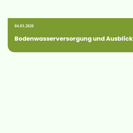
04.03.2020
Bodenwasserversorgung und Ausblick
Der Fachverband Bewässerungslandbau Mitteldeutschland e.V. 
Mehr erfahren +