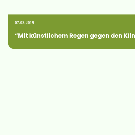
07.03.2019
“Mit künstlichem Regen gegen den Kl
Innerhalb eines unserer Forschungsprojekte konnten wir erneu
Mehr erfahren +