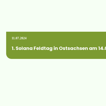
11.07.2024
1. Solana Feldtag in Ostsachsen am 14
Wann: Mittwoch, 14. August 2024 von 09.00 bis 14.00 Uhr W
Mehr erfahren +