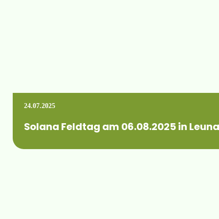
24.07.2025
Solana Feldtag am 06.08.2025 in Leun
Wann:Mittwoch, 06. August 2025 von 10:00 bis 16:00 Uhr W
Mehr erfahren +