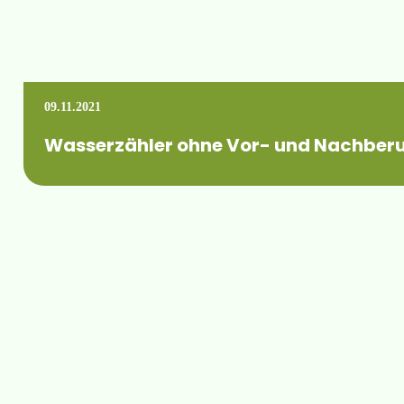
09.11.2021
Wasserzähler ohne Vor- und Nachber
Falls jemand Lösungen für Durchflussmesser / Wasseruhren mi
Mehr erfahren +