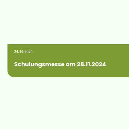
24.10.2024
Schulungsmesse am 28.11.2024
Am 28.11.2024 findet unsere diesjährige Schulungsmesse stat
Mehr erfahren +