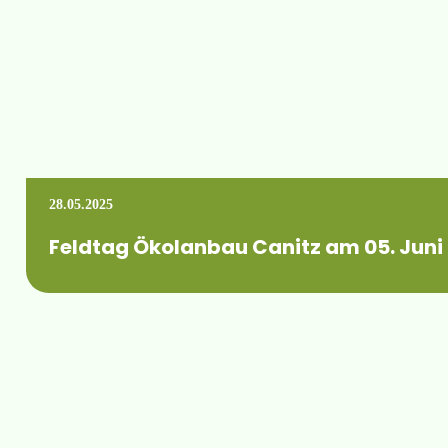
28.05.2025
Feldtag Ökolanbau Canitz am 05. Juni
„In Trockenjahren ackern: mit knappen Wasserressourcen wir
Mehr erfahren +