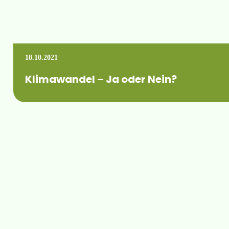
18.10.2021
Klimawandel – Ja oder Nein?
Der Fachverband Bewässerungsbau Mitteldeutschland e.V. hat
Mehr erfahren +