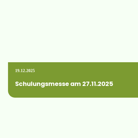
19.12.2025
Schulungsmesse am 27.11.2025
Am 27.11.2025 fand unsere alljährliche Schulungsmesse statt.
Mehr erfahren +