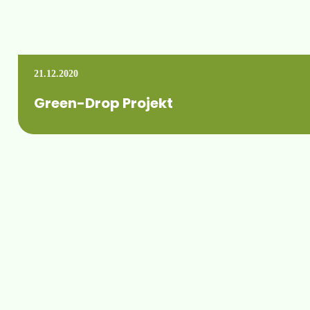
21.12.2020
Green-Drop Projekt
teilflächenspezifische Beregnung und Düngung Zum Abschluss 
Mehr erfahren +